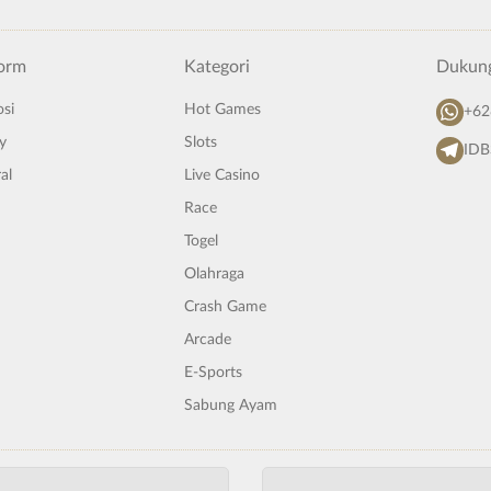
form
Kategori
Dukun
si
Hot Games
+62
y
Slots
IDB
al
Live Casino
Race
Togel
Olahraga
Crash Game
Arcade
E-Sports
Sabung Ayam