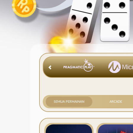
SEMUA PERMAINAN
ARCADE