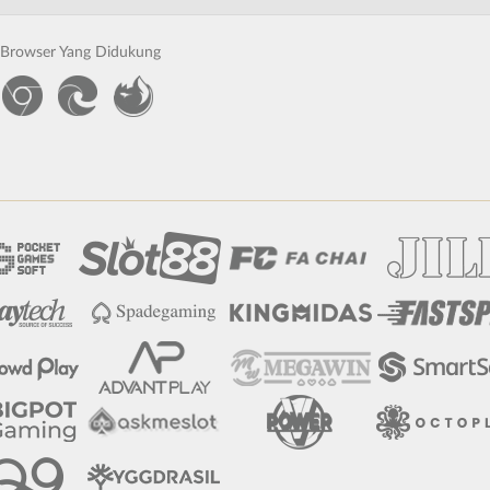
Browser Yang Didukung