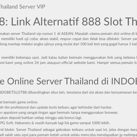
hailand Server VIP
ink Alternatif 888 Slot Th
kan server Thailand vip nomor 1 di ASEAN. Masalah utama pemain slot online di Indo
iki hasil uji coba: akses stabil, respon cepat dan tidak bisa diblokir. Server ya
long mantap melalui angka ujinya yang mulai dari 100 kali test yang gagal hanya 1 kal
memiliki beberapa opsi. Jadi kalau kalian bermain menggunakan link yang terkena b
t resmi kami yang online 24 jam ataupun official website kami. Hampir semua pemai
 Online Server Thailand di IN
INDOBETSLOT88 dibandingkan situs lain, terutama dari sisi akses dan kenyamanan be
aat bermain game online.
eh tim profesional dan update tools terbaru agar terhindar dari hacker.
an appstore yang sangat ringan agar bermain tanpa menggunakan browser.
kan deposit bahkan setiap minggu ada bonus lagi.
 PG Soft, Habanero & masih banyak lagi list game sampai 1000 lebih.
ti blokir. Server Thailand sebagai gebrakan terbaru untuk saat ini, jelas dengan k
 salah satu opsi para pemain betah untuk selalu mencoba mendapatkan jp melimpah t