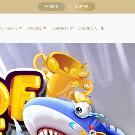
MASUK
DAFTAR
PROMOSI
ASH GAME
ARCADE
E-SPORTS
SABUNG AYAM