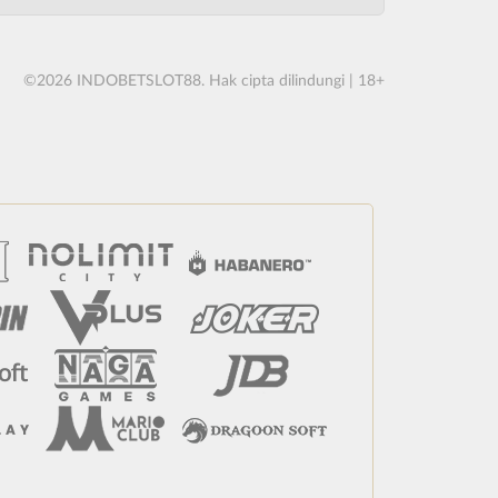
©2026 INDOBETSLOT88. Hak cipta dilindungi | 18+