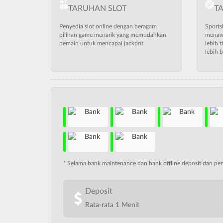
TARUHAN SLOT
T
Penyedia slot online dengan beragam
Sports
pilihan game menarik yang memudahkan
menawa
pemain untuk mencapai jackpot
lebih 
lebih 
* Selama bank maintenance dan bank offline deposit dan pen
Deposit
Rata-rata 1 Menit