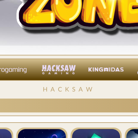
HACKSAW