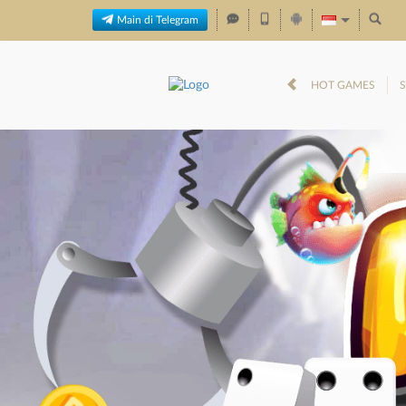
Main di Telegram
HOT GAMES