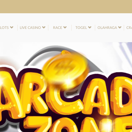
SLOTS
LIVE CASINO
RACE
TOGEL
OLAHRAGA
CR