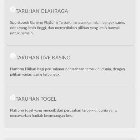
TARUHAN OLAHRAGA
Sportsbook Gaming Platform Terbaik menawarkan lebih banyak game,
odds yang lebih tinggi, dan menyediakan pilihan yang lebih banyak
untuk pemain.
TARUHAN LIVE KASINO
Platform Pilihan bagi perusahaan-perusahaan terbaik di dunia, dengan
pilihan variasi game terbanyak
TARUHAN TOGEL
Platform togel yang menarik dari perusahan terbaik di dunia yang
menawarkan hadiah kemenangan besar