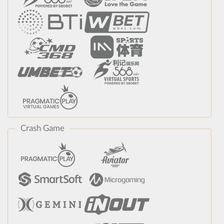
Crash Game