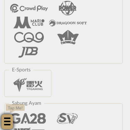
E-Sports
Sabung Ayam
Tap Me!