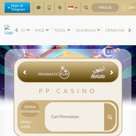
Main di
MASUK
DAF
Telegram
LIVE CASINO
RACE
TOGEL
OLAHRAGA
CRASH GAME
PP CASINO
SEMUA
PERMAINAN
CRASH
GAME