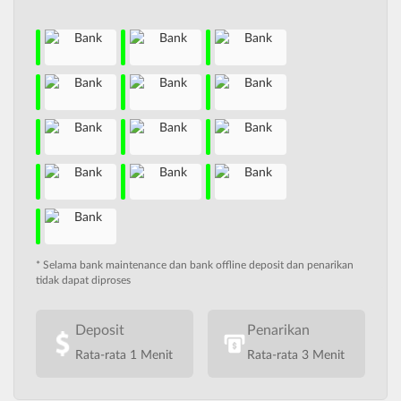
* Selama bank maintenance dan bank offline deposit dan penarikan
tidak dapat diproses
Deposit
Penarikan
Rata-rata 1 Menit
Rata-rata 3 Menit