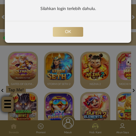
Silahkan login terlebih dahulu.
HOT GAMES
SLOTS
LIVE CASINO
RACE
TOGEL
OL
OK
Game Populer
GATES OF OLYMPUS POP
STORM OF SETH 2
NEZHA 2
Tap Me!
MAHJONG WINS 3 – BLACK SCATTER
DJ BOOM BOOM
SUPER ELEMENTS 2
Beranda
Promosi
Masuk
Hub. Kami
Akun Saya